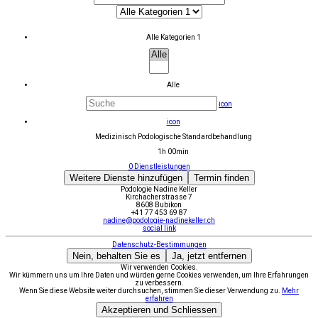
Alle Kategorien 1
Alle
icon
icon
Medizinisch Podologische Standardbehandlung
1h 00min
0
Dienstleistungen
Weitere Dienste hinzufügen
Termin finden
Podologie Nadine Keller
Kirchacherstrasse 7
8608 Bubikon
+41 77 453 69 87
nadine@podologie-nadinekeller.ch
social link
Datenschutz-Bestimmungen
Nein, behalten Sie es
Ja, jetzt entfernen
Wir verwenden Cookies.
Wir kümmern uns um Ihre Daten und würden gerne Cookies verwenden, um Ihre Erfahrungen
zu verbessern.
Wenn Sie diese Website weiter durchsuchen, stimmen Sie dieser Verwendung zu.
Mehr
erfahren
Akzeptieren und Schliessen