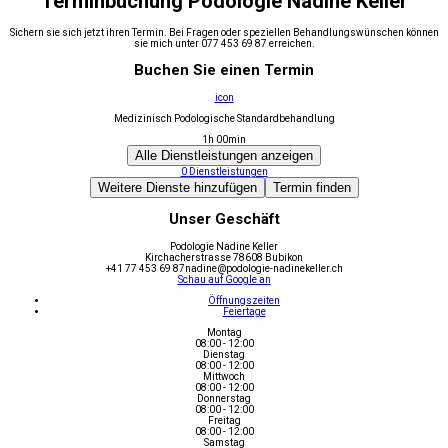
Terminbuchung Podologie Nadine Keller
Sichern sie sich jetzt ihren Termin. Bei Fragen oder speziellen Behandlungswünschen können
sie mich unter 077 453 69 87 erreichen.
Buchen Sie einen Termin
icon
Medizinisch Podologische Standardbehandlung
1h 00min
Alle Dienstleistungen anzeigen
0
Dienstleistungen
Weitere Dienste hinzufügen
Termin finden
Unser Geschäft
Podologie Nadine Keller
Kirchacherstrasse 7
8608 Bubikon
+41 77 453 69 87
nadine@podologie-nadinekeller.ch
Schau auf Google an
Öffnungszeiten
Feiertage
Montag
08:00 - 12:00
Dienstag
08:00 - 12:00
Mittwoch
08:00 - 12:00
Donnerstag
08:00 - 12:00
Freitag
08:00 - 12:00
Samstag